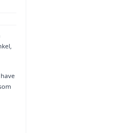
n
kel,
 have
 som