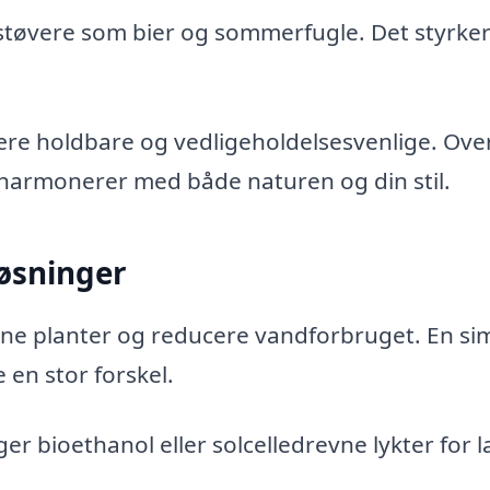
estøvere som bier og sommerfugle. Det styrke
være holdbare og vedligeholdelsesvenlige. Ove
 harmonerer med både naturen og din stil.
løsninger
ine planter og reducere vandforbruget. En si
 en stor forskel.
 bioethanol eller solcelledrevne lykter for l