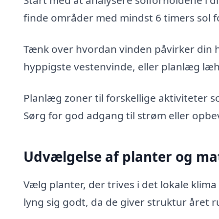
Start med at analysere solforholdene i di
finde områder med mindst 6 timers sol fo
Tænk over hvordan vinden påvirker din h
hyppigste vestenvinde, eller planlæg læh
Planlæg zoner til forskellige aktiviteter
Sørg for god adgang til strøm eller opbeva
Udvælgelse af planter og mat
Vælg planter, der trives i det lokale kli
lyng sig godt, da de giver struktur året r