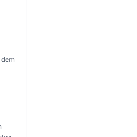
å dem
n