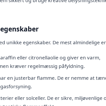
dem sikkert og bruge kreative belysningstekni
s egenskaber
med unikke egenskaber. De mest almindelige er
araffin eller citronellaolie og giver en varm,
 men kræver regelmæssig påfyldning.
g har en justerbar flamme. De er nemme at tæ
 gasforsyning.
rier eller solceller. De er sikre, miljøvenlige 