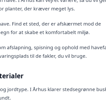
n have. I Århus kan vejret variere, så du vil g
r planter, der kræver meget lys.
ave. Find et sted, der er afskærmet mod de
egn for at skabe et komfortabelt miljø.
 som afslapning, spisning og ophold med havefa
ringsplads til de fakler, du vil bruge.
erialer
ma og jordtype. I Århus klarer stedsegrønne bu
undt.