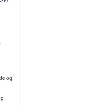
kker
:
nde og
og