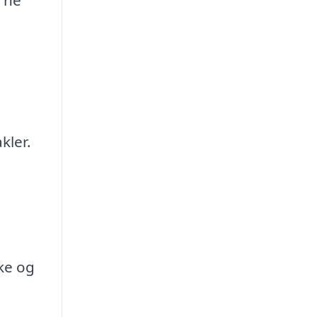
erne
kler.
ske og